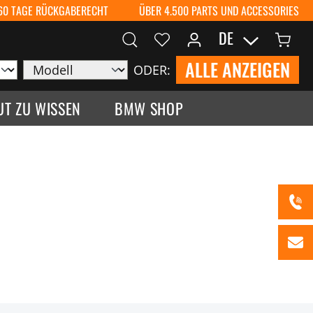
60 TAGE RÜCKGABERECHT
ÜBER 4.500 PARTS UND ACCESSORIES
DE
ALLE ANZEIGEN
ODER:
UT ZU WISSEN
BMW SHOP