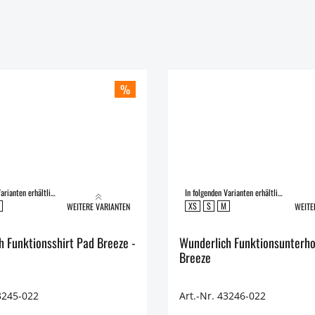
%
In folgenden Varianten erhältlich:
In folgenden Varianten erhältlich:
XS
S
M
WEITERE VARIANTEN
WEITE
h Funktionsshirt Pad Breeze -
Wunderlich Funktionsunterh
Breeze
3245-022
Art.-Nr. 43246-022