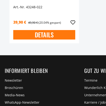
Art.-Nr. 43248-022
39,90 €
49,90 €
(20.04% gespart)
DETAILS
INFORMIERT BLEIBEN
GUT ZU W
Newsletter
Termine
Broschüren
Wunderlich 
Media-News
Unternehme
WhatsApp-Newsletter
Karriere / Job