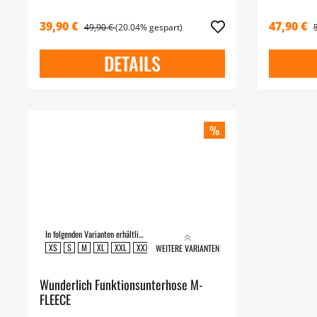
39,90 €
47,90 €
49,90 €
(20.04% gespart)
DETAILS
%
In folgenden Varianten erhältlich:
XS
S
M
XL
XXL
XXXL
XXXXL
WEITERE VARIANTEN
Wunderlich Funktionsunterhose M-
FLEECE