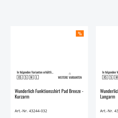
%
In folgenden Varianten erhältlich:
XS
S
M
L
XS
S
M
WEITERE VARIANTEN
Wunderlich Funktionsshirt Pad Breeze -
Wunderlic
Kurzarm
Langarm
Art.-Nr. 43244-032
Art.-Nr. 4