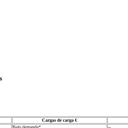
s
Cargas de carga €
Bajo demanda*
--