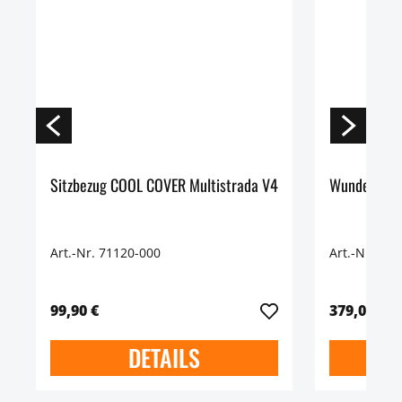
Sitzbezug COOL COVER Multistrada V4
Wunderlich 
Art.-Nr. 71120-000
Art.-Nr. 71
99,90 €
379,00 €
DETAILS