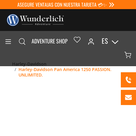
ASEGURE VENTAJAS CON NUESTRA TARJETA 💳✨
ES
ADVENTURE SHOP
Harley-Davidson
Harley-Davidson Pan America 1250 PASSION.
UNLIMITED.