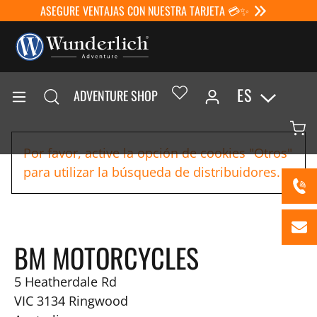
ASEGURE VENTAJAS CON NUESTRA TARJETA 💳✨
ES
ADVENTURE SHOP
Por favor, active la opción de cookies "Otros"
para utilizar la búsqueda de distribuidores.
BM MOTORCYCLES
5 Heatherdale Rd
VIC 3134
Ringwood