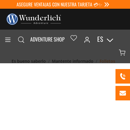
ASEGURE VENTAJAS CON NUESTRA TARJETA 💳✨
ES
ADVENTURE SHOP
Es bueno saberlo
Mantente informado
Folletos