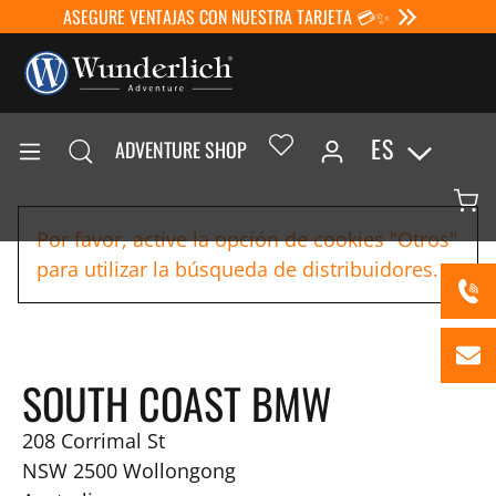
ASEGURE VENTAJAS CON NUESTRA TARJETA 💳✨
ES
ADVENTURE SHOP
Por favor, active la opción de cookies "Otros"
para utilizar la búsqueda de distribuidores.
SOUTH COAST BMW
208 Corrimal St
NSW 2500
Wollongong