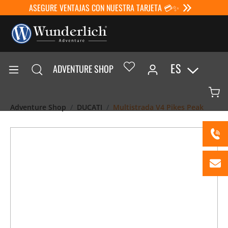
ASEGURE VENTAJAS CON NUESTRA TARJETA 💳✨
ES
ADVENTURE SHOP
Adventure Shop
DUCATI
Multistrada V4 Pikes Peak