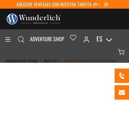
ASEGURE VENTAJAS CON NUESTRA TARJETA 💳✨
ES
ADVENTURE SHOP
Adventure Shop
DUCATI
Multistrada V4 Pikes Peak