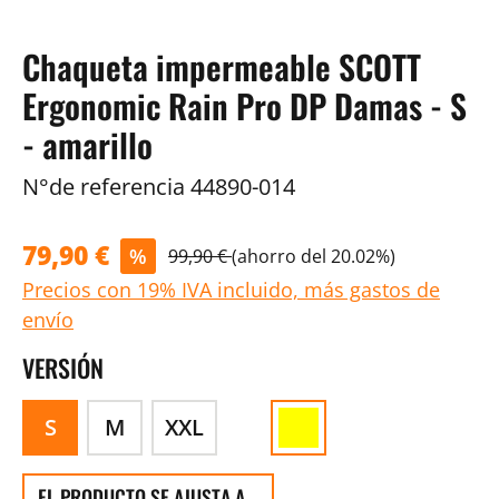
Chaqueta impermeable SCOTT
Ergonomic Rain Pro DP Damas - S
- amarillo
N°de referencia
44890-014
79,90 €
%
99,90 €
(ahorro del 20.02%)
Precios con 19% IVA incluido, más gastos de
envío
VERSIÓN
S
M
XXL
EL PRODUCTO SE AJUSTA A...