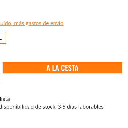
luido, más gastos de envío
..
A LA CESTA
s
iata
isponibilidad de stock: 3-5 días laborables