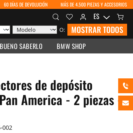
60 DÍAS DE DEVOLUCIÓN
MÁS DE 4.500 PIEZAS Y ACCESORIOS
ES
MOSTRAR TODOS
O:
 BUENO SABERLO
BMW SHOP
ectores de depósito
Pan America - 2 piezas -
-002