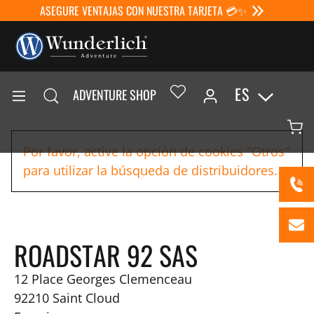
ASEGURE VENTAJAS CON NUESTRA TARJETA 💳✨
ES
ADVENTURE SHOP
Por favor, active la opción de cookies "Otros"
para utilizar la búsqueda de distribuidores.
ROADSTAR 92 SAS
12 Place Georges Clemenceau
92210
Saint Cloud