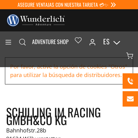
ASEGURE VENTAJAS CON NUESTRA TARJETA 💳✨
ES
ADVENTURE SHOP
Por favor, active la opción de cookies "Otros"
para utilizar la búsqueda de distribuidores.
SCHILLING IM RACING
GMBH&CO KG
Bahnhofstr.28b