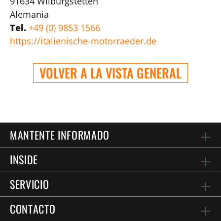
91634
Wilburgstetten
Alemania
Tel.
+49 (0) 9853 1566
https://italienische-motorraeder.de
VOLVER A LA VISTA GENERAL
MANTENTE INFORMADO
INSIDE
SERVICIO
CONTACTO