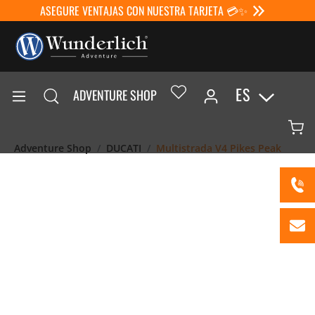
ASEGURE VENTAJAS CON NUESTRA TARJETA 💳✨
ES
ADVENTURE SHOP
Adventure Shop
DUCATI
Multistrada V4 Pikes Peak