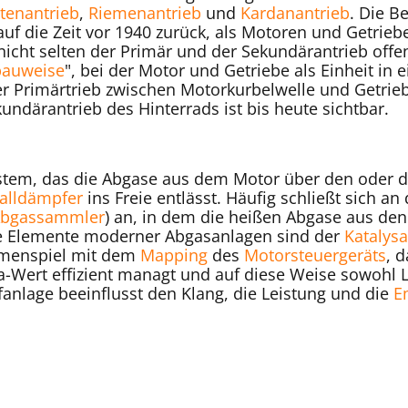
tenantrieb
,
Riemenantrieb
und
Kardanantrieb
. Die B
uf die Zeit vor 1940 zurück, als Motoren und Getrie
icht selten der Primär und der Sekundärantrieb offen 
bauweise
", bei der Motor und Getriebe als Einheit in
er Primärtrieb zwischen Motorkurbelwelle und Getrie
undärantrieb des Hinterrads ist bis heute sichtbar.
stem, das die Abgase aus dem Motor über den oder d
alldämpfer
ins Freie entlässt. Häufig schließt sich
bgassammler
) an, in dem die heißen Abgase aus d
e Elemente moderner Abgasanlagen sind der
Katalysa
enspiel mit dem
Mapping
des
Motorsteuergeräts
, 
-Wert effizient managt und auf diese Weise sowohl L
anlage beeinflusst den Klang, die Leistung und die
E