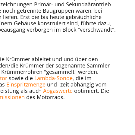
ezeichnungen Primär- und Sekundaärantrieb
be noch getrennte Baugruppen waren, bei
liefen. Erst die bis heute gebräuchliche
 einem Gehäuse konstruiert sind, führte dazu,
beausgang verborgen im Block "verschwandt".
ie Krümmer ableitet und und über den
 an den/die Krümmer der sogenannte Sammler
en Krümmerrohren "gesammelt" werden.
tor
sowie die
Lambda-Sonde
, die im
das
Einspritzmenge
und -zeit abhängig vom
eistung als auch
Abgaswerte
optimiert. Die
missionen
des Motorrads.