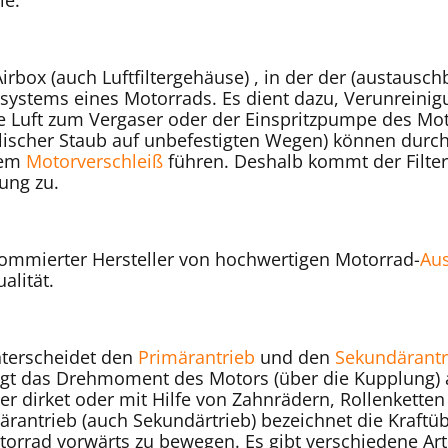
le.
Airbox (auch Luftfiltergehäuse) , in der der (austausc
ystems eines Motorrads. Es dient dazu, Verunreinigu
 Luft zum Vergaser oder der Einspritzpumpe des Moto
ischer Staub auf unbefestigten Wegen) können durch
tem
Motorverschleiß
führen. Deshalb kommt der Filte
ung zu.
nommierter Hersteller von hochwertigen Motorrad-
Au
alität.
terscheidet den
Primärantrieb
und den
Sekundärantr
ägt das Drehmoment des Motors (über die Kupplung) a
r dirket oder mit Hilfe von Zahnrädern, Rollenketten
ärantrieb (auch Sekundärtrieb) bezeichnet die Kraft
torrad vorwärts zu bewegen. Es gibt verschiedene Ar