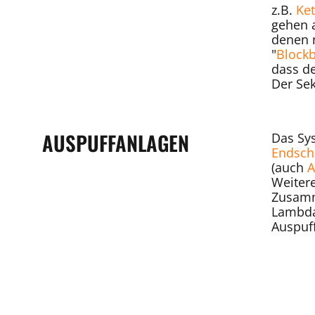
z.B.
Ket
gehen a
denen n
"
Block
dass d
Der Sek
AUSPUFFANLAGEN
Das Sy
Endsch
(auch
A
Weiter
Zusamm
Lambda
Auspuff