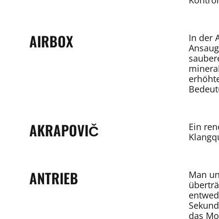
Kontrol
AIRBOX
In der 
Ansaugs
saubere
mineral
erhöh
Bedeut
AKRAPOVIČ
Ein re
Klangqu
ANTRIEB
Man un
übertr
entwede
Sekund
das Mo