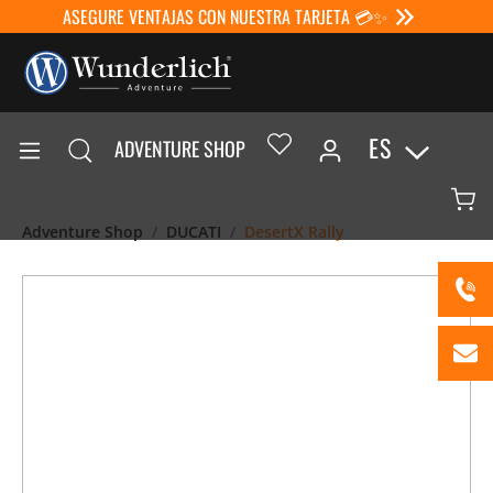
ASEGURE VENTAJAS CON NUESTRA TARJETA 💳✨
ES
ADVENTURE SHOP
Adventure Shop
DUCATI
DesertX Rally