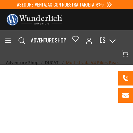
ASEGURE VENTAJAS CON NUESTRA TARJETA 💳✨
ES
ADVENTURE SHOP
Adventure Shop
DUCATI
Multistrada V4 Pikes Peak