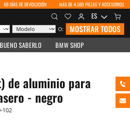
60 DÍAS DE DEVOLUCIÓN
MÁS DE 4.500 PIEZAS Y ACCESORIOS
ES
MOSTRAR TODOS
O:
 BUENO SABERLO
BMW SHOP
t) de aluminio para
asero - negro
-102