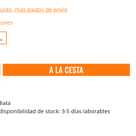
luido, más gastos de envío
iones
..
A LA CESTA
s
iata
isponibilidad de stock: 3-5 días laborables