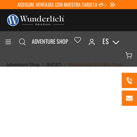
ASEGURE VENTAJAS CON NUESTRA TARJETA 💳✨
ES
ADVENTURE SHOP
Adventure Shop
DUCATI
Multistrada V4 Pikes Peak