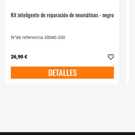
Kit inteligente de reparación de neumáticos - negro
J
N°de referencia 20040-200
N
26,90 €
4
DETALLES