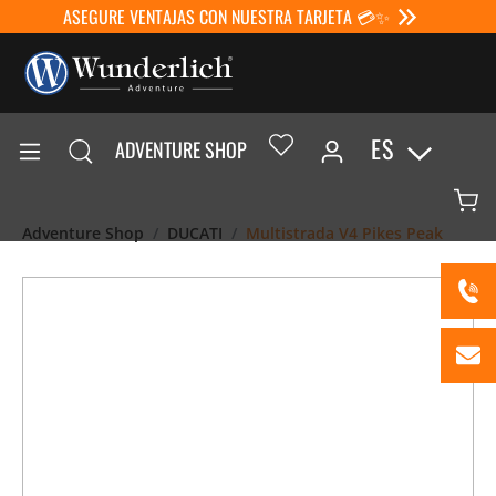
ASEGURE VENTAJAS CON NUESTRA TARJETA 💳✨
ES
ADVENTURE SHOP
Adventure Shop
DUCATI
Multistrada V4 Pikes Peak