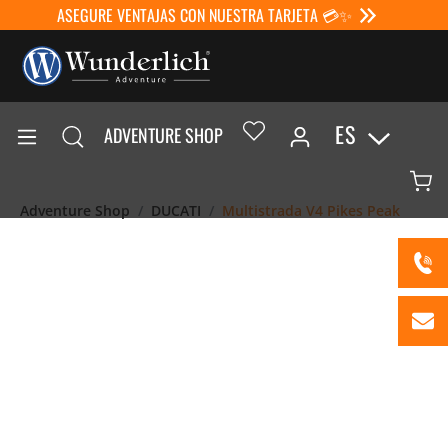
ASEGURE VENTAJAS CON NUESTRA TARJETA 💳✨
ES
ADVENTURE SHOP
Adventure Shop
DUCATI
Multistrada V4 Pikes Peak