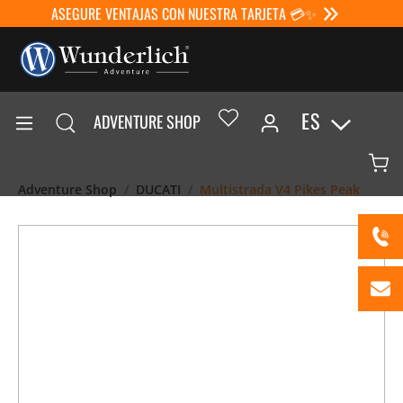
ASEGURE VENTAJAS CON NUESTRA TARJETA 💳✨
ES
ADVENTURE SHOP
Adventure Shop
DUCATI
Multistrada V4 Pikes Peak