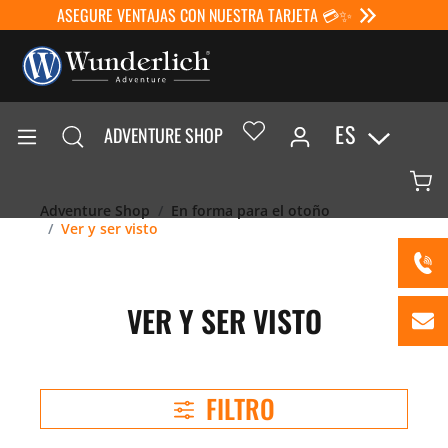
ASEGURE VENTAJAS CON NUESTRA TARJETA 💳✨
ES
ADVENTURE SHOP
Adventure Shop
En forma para el otoño
Ver y ser visto
VER Y SER VISTO
FILTRO