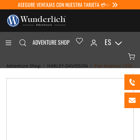
ASEGURE VENTAJAS CON NUESTRA TARJETA 💳✨
ES
ADVENTURE SHOP
Adventure Shop
HARLEY-DAVIDSON
Pan America 1250