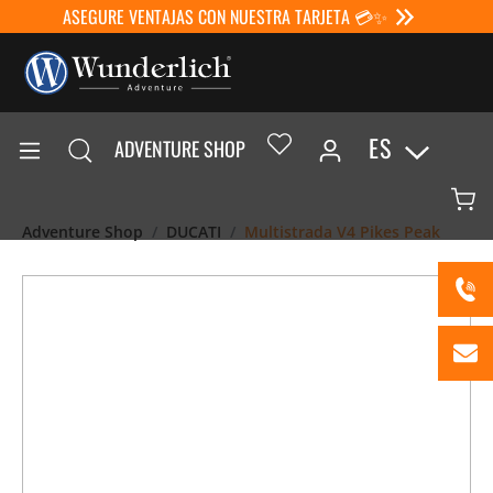
ASEGURE VENTAJAS CON NUESTRA TARJETA 💳✨
ES
ADVENTURE SHOP
Adventure Shop
DUCATI
Multistrada V4 Pikes Peak