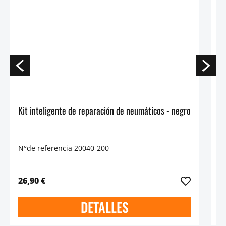
Kit inteligente de reparación de neumáticos - negro
A
N°de referencia 20040-200
N
26,90 €
9
DETALLES