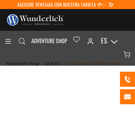
ASEGURE VENTAJAS CON NUESTRA TARJETA 💳✨
ES
ADVENTURE SHOP
Adventure Shop
DUCATI
Multistrada V4 Pikes Peak