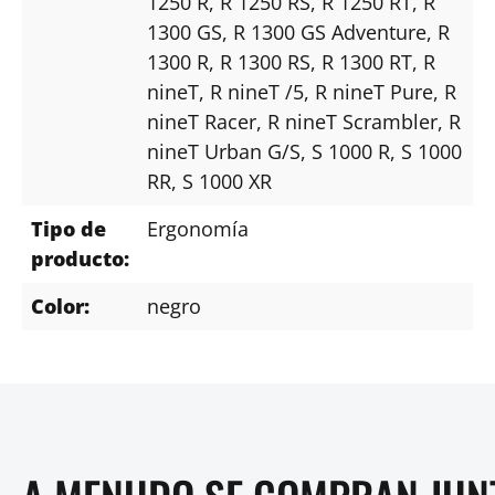
1250 R
, R 1250 RS
, R 1250 RT
, R
1300 GS
, R 1300 GS Adventure
, R
1300 R
, R 1300 RS
, R 1300 RT
, R
nineT
, R nineT /5
, R nineT Pure
, R
nineT Racer
, R nineT Scrambler
, R
nineT Urban G/S
, S 1000 R
, S 1000
RR
, S 1000 XR
Tipo de
Ergonomía
producto:
Color:
negro