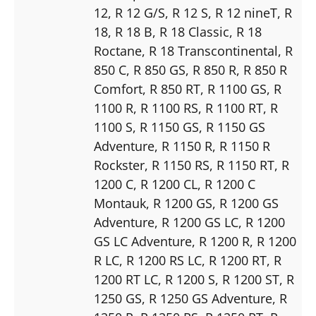
12
, R 12 G/S
, R 12 S
, R 12 nineT
, R
18
, R 18 B
, R 18 Classic
, R 18
Roctane
, R 18 Transcontinental
, R
850 C
, R 850 GS
, R 850 R
, R 850 R
Comfort
, R 850 RT
, R 1100 GS
, R
1100 R
, R 1100 RS
, R 1100 RT
, R
1100 S
, R 1150 GS
, R 1150 GS
Adventure
, R 1150 R
, R 1150 R
Rockster
, R 1150 RS
, R 1150 RT
, R
1200 C
, R 1200 CL
, R 1200 C
Montauk
, R 1200 GS
, R 1200 GS
Adventure
, R 1200 GS LC
, R 1200
GS LC Adventure
, R 1200 R
, R 1200
R LC
, R 1200 RS LC
, R 1200 RT
, R
1200 RT LC
, R 1200 S
, R 1200 ST
, R
1250 GS
, R 1250 GS Adventure
, R