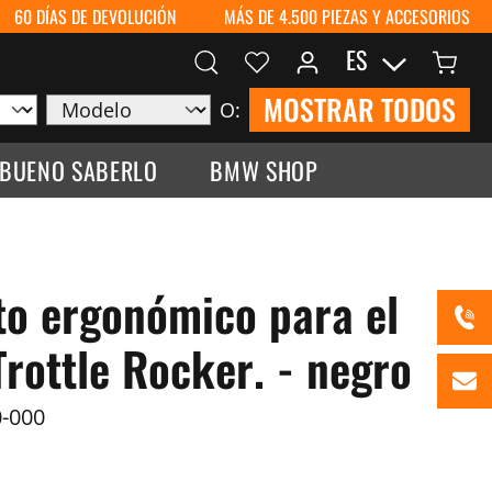
60 DÍAS DE DEVOLUCIÓN
MÁS DE 4.500 PIEZAS Y ACCESORIOS
ES
MOSTRAR TODOS
O:
 BUENO SABERLO
BMW SHOP
o ergonómico para el
Trottle Rocker. - negro
-000