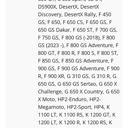
DS900X
, DesertX
, DesertX
Discovery
, DesertX Rally
, F 450
GS
, F 650
, F 650 CS
, F 650 GS
, F
650 GS Dakar
, F 650 ST
, F 700 GS
,
F 750 GS
, F 800 GS (-2018)
, F 800
GS (2023 -)
, F 800 GS Adventure
, F
800 GT
, F 800 R
, F 800 S
, F 800 ST
,
F 850 GS
, F 850 GS Adventure
, F
900 GS
, F 900 GS Adventure
, F 900
R
, F 900 XR
, G 310 GS
, G 310 R
, G
650 GS
, G 650 GS Sertao
, G 650 X
Challenge
, G 650 X Country
, G 650
X Moto
, HP2-Enduro
, HP2-
Megamoto
, HP2-Sport
, HP4
, K
1100 LT
, K 1100 RS
, K 1200 GT
, K
1200 LT
, K 1200 R
, K 1200 RS
, K