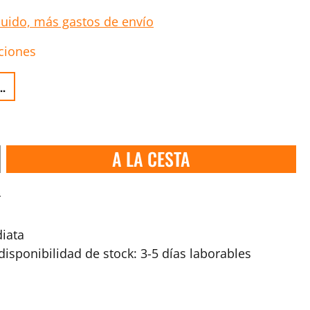
luido, más gastos de envío
ciones
..
A LA CESTA
s
iata
isponibilidad de stock: 3-5 días laborables