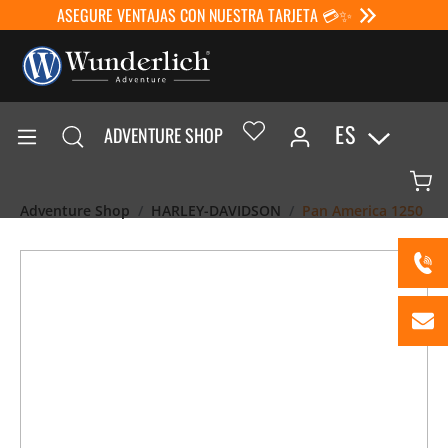
ASEGURE VENTAJAS CON NUESTRA TARJETA 💳✨
ES
ADVENTURE SHOP
Adventure Shop
HARLEY-DAVIDSON
Pan America 1250