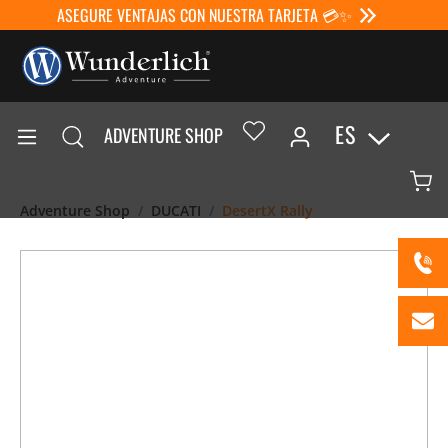
ASEGURE VENTAJAS CON NUESTRA TARJETA 💳✨
ES
ADVENTURE SHOP
Adventure Shop
DUCATI
DesertX Rally