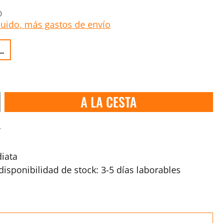
)
luido, más gastos de envío
..
A LA CESTA
s
iata
isponibilidad de stock: 3-5 días laborables