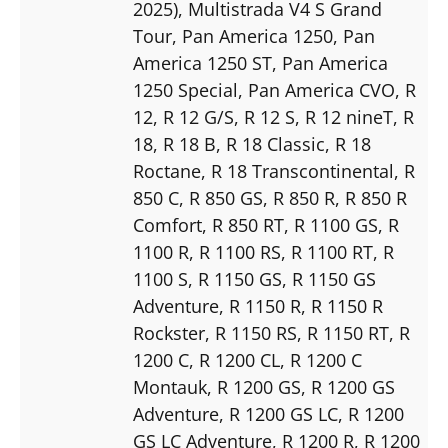
2025)
, Multistrada V4 S Grand
Tour
, Pan America 1250
, Pan
America 1250 ST
, Pan America
1250 Special
, Pan America CVO
, R
12
, R 12 G/S
, R 12 S
, R 12 nineT
, R
18
, R 18 B
, R 18 Classic
, R 18
Roctane
, R 18 Transcontinental
, R
850 C
, R 850 GS
, R 850 R
, R 850 R
Comfort
, R 850 RT
, R 1100 GS
, R
1100 R
, R 1100 RS
, R 1100 RT
, R
1100 S
, R 1150 GS
, R 1150 GS
Adventure
, R 1150 R
, R 1150 R
Rockster
, R 1150 RS
, R 1150 RT
, R
1200 C
, R 1200 CL
, R 1200 C
Montauk
, R 1200 GS
, R 1200 GS
Adventure
, R 1200 GS LC
, R 1200
GS LC Adventure
, R 1200 R
, R 1200