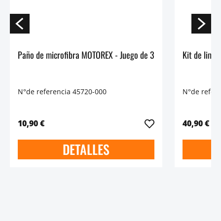
Paño de microfibra MOTOREX - Juego de 3
Kit de limp
N°de referencia 45720-000
N°de refer
10,90 €
40,90 €
DETALLES