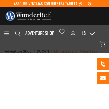
ASEGURE VENTAJAS CON NUESTRA TARJETA 💳✨
ES
ADVENTURE SHOP
Adventure Shop
DUCATI
Multistrada V4 Pikes Peak