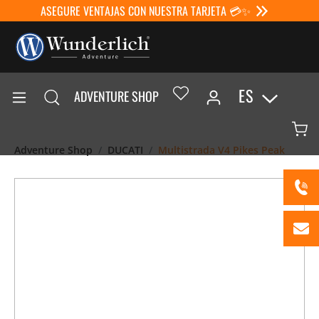
ASEGURE VENTAJAS CON NUESTRA TARJETA 💳✨
ES
ADVENTURE SHOP
Adventure Shop
DUCATI
Multistrada V4 Pikes Peak