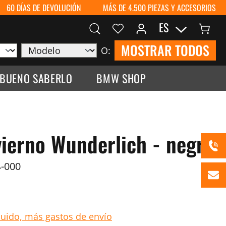
60 DÍAS DE DEVOLUCIÓN
MÁS DE 4.500 PIEZAS Y ACCESORIOS
ES
MOSTRAR TODOS
O:
 BUENO SABERLO
BMW SHOP
vierno Wunderlich - negro
-000
luido, más gastos de envío