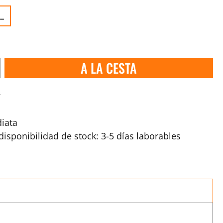
..
A LA CESTA
s
iata
isponibilidad de stock: 3-5 días laborables