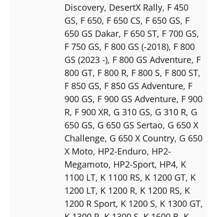
Discovery
, DesertX Rally
, F 450
GS
, F 650
, F 650 CS
, F 650 GS
, F
650 GS Dakar
, F 650 ST
, F 700 GS
,
F 750 GS
, F 800 GS (-2018)
, F 800
GS (2023 -)
, F 800 GS Adventure
, F
800 GT
, F 800 R
, F 800 S
, F 800 ST
,
F 850 GS
, F 850 GS Adventure
, F
900 GS
, F 900 GS Adventure
, F 900
R
, F 900 XR
, G 310 GS
, G 310 R
, G
650 GS
, G 650 GS Sertao
, G 650 X
Challenge
, G 650 X Country
, G 650
X Moto
, HP2-Enduro
, HP2-
Megamoto
, HP2-Sport
, HP4
, K
1100 LT
, K 1100 RS
, K 1200 GT
, K
1200 LT
, K 1200 R
, K 1200 RS
, K
1200 R Sport
, K 1200 S
, K 1300 GT
,
K 1300 R
, K 1300 S
, K 1600 B
, K