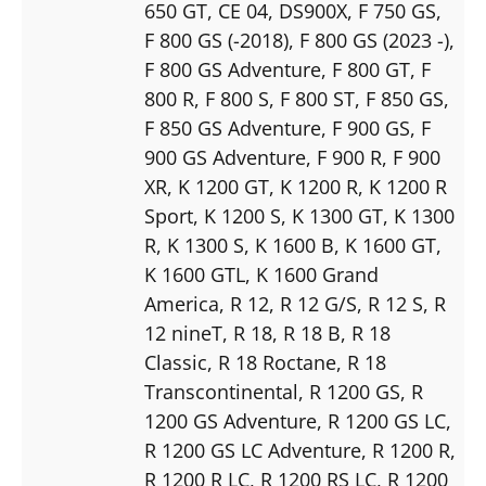
650 GT
, CE 04
, DS900X
, F 750 GS
,
F 800 GS (-2018)
, F 800 GS (2023 -)
,
F 800 GS Adventure
, F 800 GT
, F
800 R
, F 800 S
, F 800 ST
, F 850 GS
,
F 850 GS Adventure
, F 900 GS
, F
900 GS Adventure
, F 900 R
, F 900
XR
, K 1200 GT
, K 1200 R
, K 1200 R
Sport
, K 1200 S
, K 1300 GT
, K 1300
R
, K 1300 S
, K 1600 B
, K 1600 GT
,
K 1600 GTL
, K 1600 Grand
America
, R 12
, R 12 G/S
, R 12 S
, R
12 nineT
, R 18
, R 18 B
, R 18
Classic
, R 18 Roctane
, R 18
Transcontinental
, R 1200 GS
, R
1200 GS Adventure
, R 1200 GS LC
,
R 1200 GS LC Adventure
, R 1200 R
,
R 1200 R LC
, R 1200 RS LC
, R 1200