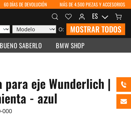
60 DÍAS DE DEVOLUCIÓN
MÁS DE 4.500 PIEZAS Y ACCESORIOS
ES
MOSTRAR TODOS
O:
 BUENO SABERLO
BMW SHOP
 para eje Wunderlich |
ienta - azul
-000