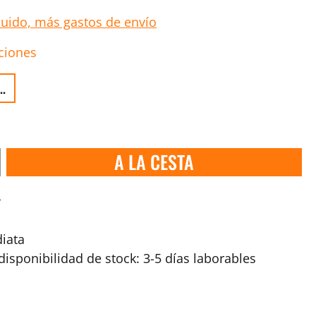
luido, más gastos de envío
ciones
..
A LA CESTA
s
iata
isponibilidad de stock: 3-5 días laborables