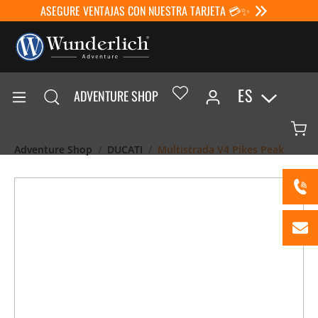
ASEGURE VENTAJAS CON NUESTRA TARJETA 💳✨
ES
ADVENTURE SHOP
Adventure Shop
DUCATI
Multistrada V4 Pikes Peak