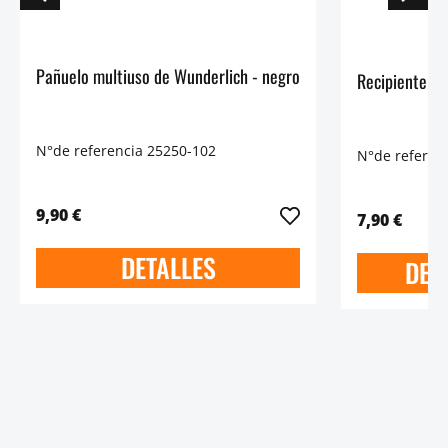
Pañuelo multiuso de Wunderlich - negro
Recipiente p
N°de referencia 25250-102
N°de referen
9,90 €
7,90 €
DETALLES
DET