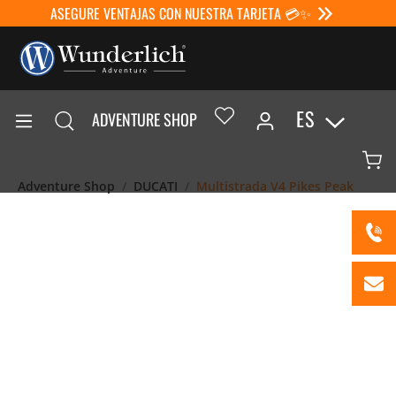
ASEGURE VENTAJAS CON NUESTRA TARJETA 💳✨
ES
ADVENTURE SHOP
Adventure Shop
DUCATI
Multistrada V4 Pikes Peak