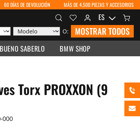
60 DÍAS DE DEVOLUCIÓN
MÁS DE 4.500 PIEZAS Y ACCESORIOS
ES
MOSTRAR TODOS
O:
 BUENO SABERLO
BMW SHOP
aves Torx PROXXON (9
-000