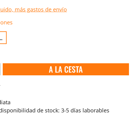
luido, más gastos de envío
iones
..
A LA CESTA
s
iata
isponibilidad de stock: 3-5 días laborables