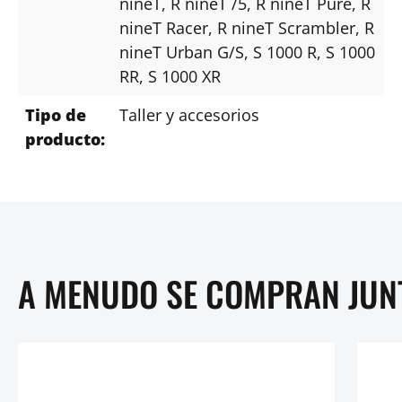
nineT
, R nineT /5
, R nineT Pure
, R
nineT Racer
, R nineT Scrambler
, R
nineT Urban G/S
, S 1000 R
, S 1000
RR
, S 1000 XR
Tipo de
Taller y accesorios
producto:
A MENUDO SE COMPRAN JUN