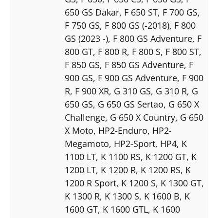
650 GS Dakar
, F 650 ST
, F 700 GS
,
F 750 GS
, F 800 GS (-2018)
, F 800
GS (2023 -)
, F 800 GS Adventure
, F
800 GT
, F 800 R
, F 800 S
, F 800 ST
,
F 850 GS
, F 850 GS Adventure
, F
900 GS
, F 900 GS Adventure
, F 900
R
, F 900 XR
, G 310 GS
, G 310 R
, G
650 GS
, G 650 GS Sertao
, G 650 X
Challenge
, G 650 X Country
, G 650
X Moto
, HP2-Enduro
, HP2-
Megamoto
, HP2-Sport
, HP4
, K
1100 LT
, K 1100 RS
, K 1200 GT
, K
1200 LT
, K 1200 R
, K 1200 RS
, K
1200 R Sport
, K 1200 S
, K 1300 GT
,
K 1300 R
, K 1300 S
, K 1600 B
, K
1600 GT
, K 1600 GTL
, K 1600