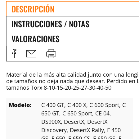
DESCRIPCIÓN
INSTRUCCIONES / NOTAS
VALORACIONES
Material de la más alta calidad junto con una longi
de tamaños no deja nada que desear. Perdido en la
tamaños Torx 8-10-15-20-25-27-30-40-50
Modelo:
C 400 GT
, C 400 X
, C 600 Sport
, C
650 GT
, C 650 Sport
, CE 04
,
DS900X
, DesertX
, DesertX
Discovery
, DesertX Rally
, F 450
GS
, F 650
, F 650 CS
, F 650 GS
, F