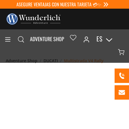
ASEGURE VENTAJAS CON NUESTRA TARJETA 💳✨
ES
ADVENTURE SHOP
Adventure Shop
DUCATI
Multistrada V4 Rally