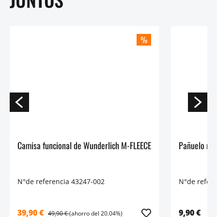
%
Camisa funcional de Wunderlich M-FLEECE
N°de referencia 43247-002
N°de refer
39,90 €
9,90 €
49,90 €
(ahorro del 20.04%)