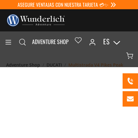
ASEGURE VENTAJAS CON NUESTRA TARJETA 💳✨
ES
ADVENTURE SHOP
Adventure Shop
DUCATI
Multistrada V4 Pikes Peak