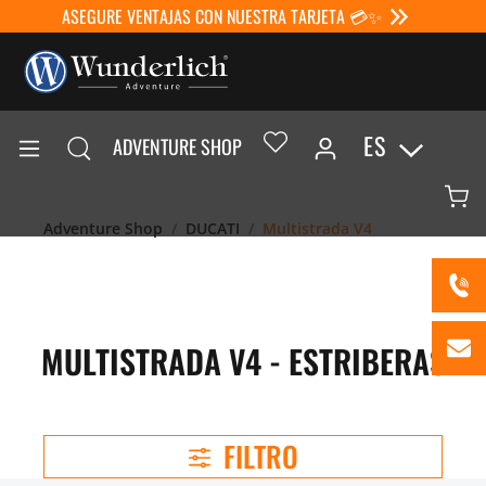
ASEGURE VENTAJAS CON NUESTRA TARJETA 💳✨
ES
ADVENTURE SHOP
Adventure Shop
DUCATI
Multistrada V4
MULTISTRADA V4 - ESTRIBERAS
FILTRO