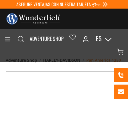
ASEGURE VENTAJAS CON NUESTRA TARJETA 💳✨
ES
ADVENTURE SHOP
Adventure Shop
HARLEY-DAVIDSON
Pan America 1250