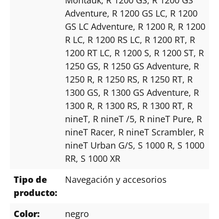
Adventure
, R 1200 GS LC
, R 1200
GS LC Adventure
, R 1200 R
, R 1200
R LC
, R 1200 RS LC
, R 1200 RT
, R
1200 RT LC
, R 1200 S
, R 1200 ST
, R
1250 GS
, R 1250 GS Adventure
, R
1250 R
, R 1250 RS
, R 1250 RT
, R
1300 GS
, R 1300 GS Adventure
, R
1300 R
, R 1300 RS
, R 1300 RT
, R
nineT
, R nineT /5
, R nineT Pure
, R
nineT Racer
, R nineT Scrambler
, R
nineT Urban G/S
, S 1000 R
, S 1000
RR
, S 1000 XR
Tipo de
Navegación y accesorios
producto:
Color:
negro