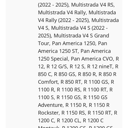
(2022 - 2025)
, Multistrada V4 RS
,
Multistrada V4 Rally
, Multistrada
V4 Rally (2022 - 2025)
, Multistrada
V4 S
, Multistrada V4 S (2022 -
2025)
, Multistrada V4 S Grand
Tour
, Pan America 1250
, Pan
America 1250 ST
, Pan America
1250 Special
, Pan America CVO
, R
12
, R 12 G/S
, R 12 S
, R 12 nineT
, R
850 C
, R 850 GS
, R 850 R
, R 850 R
Comfort
, R 850 RT
, R 1100 GS
, R
1100 R
, R 1100 RS
, R 1100 RT
, R
1100 S
, R 1150 GS
, R 1150 GS
Adventure
, R 1150 R
, R 1150 R
Rockster
, R 1150 RS
, R 1150 RT
, R
1200 C
, R 1200 CL
, R 1200 C
Montauk
, R 1200 GS
, R 1200 GS