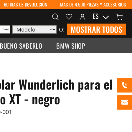
60 DÍAS DE DEVOLUCIÓN
MÁS DE 4.500 PIEZAS Y ACCESORIOS
ES
MOSTRAR TODOS
O:
 BUENO SABERLO
BMW SHOP
olar Wunderlich para el
 XT - negro
-001