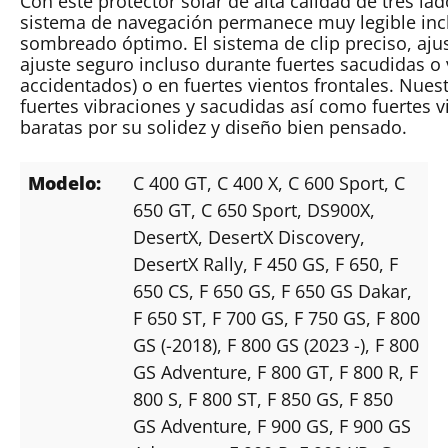
Con este protector solar de alta calidad de tres l
sistema de navegación permanece muy legible incl
sombreado óptimo. El sistema de clip preciso, ajus
ajuste seguro incluso durante fuertes sacudidas o 
accidentados) o en fuertes vientos frontales. Nues
fuertes vibraciones y sacudidas así como fuertes v
baratas por su solidez y diseño bien pensado.
Modelo:
C 400 GT
, C 400 X
, C 600 Sport
, C
650 GT
, C 650 Sport
, DS900X
,
DesertX
, DesertX Discovery
,
DesertX Rally
, F 450 GS
, F 650
, F
650 CS
, F 650 GS
, F 650 GS Dakar
,
F 650 ST
, F 700 GS
, F 750 GS
, F 800
GS (-2018)
, F 800 GS (2023 -)
, F 800
GS Adventure
, F 800 GT
, F 800 R
, F
800 S
, F 800 ST
, F 850 GS
, F 850
GS Adventure
, F 900 GS
, F 900 GS