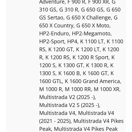
Adventure
, F 900 R
, F 900 XR
, G
310 GS
, G 310 R
, G 650 GS
, G 650
GS Sertao
, G 650 X Challenge
, G
650 X Country
, G 650 X Moto
,
HP2-Enduro
, HP2-Megamoto
,
HP2-Sport
, HP4
, K 1100 LT
, K 1100
RS
, K 1200 GT
, K 1200 LT
, K 1200
R
, K 1200 RS
, K 1200 R Sport
, K
1200 S
, K 1300 GT
, K 1300 R
, K
1300 S
, K 1600 B
, K 1600 GT
, K
1600 GTL
, K 1600 Grand America
,
M 1000 R
, M 1000 RR
, M 1000 XR
,
Multistrada V2 (2025 -)
,
Multistrada V2 S (2025 -)
,
Multistrada V4
, Multistrada V4
(2021 - 2025)
, Multistrada V4 Pikes
Peak
, Multistrada V4 Pikes Peak