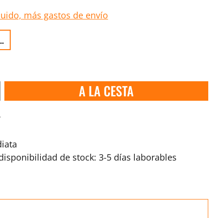
luido, más gastos de envío
..
A LA CESTA
s
iata
isponibilidad de stock: 3-5 días laborables