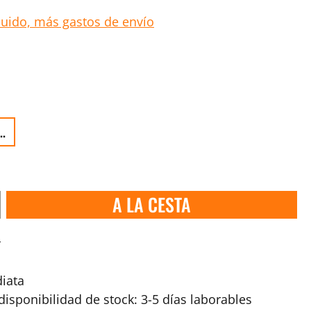
luido, más gastos de envío
..
A LA CESTA
s
iata
isponibilidad de stock: 3-5 días laborables