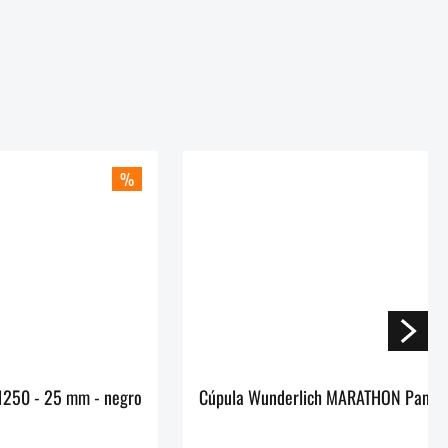
%
Elevador de manillar ERGO de Wunderlich Pan America 1250 - 25 mm - negro
Cúpula Wunderlich MARATHON Pan A