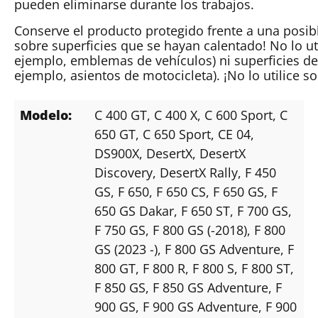
pueden eliminarse durante los trabajos.
Conserve el producto protegido frente a una posible
sobre superficies que se hayan calentado! No lo ut
ejemplo, emblemas de vehículos) ni superficies de 
ejemplo, asientos de motocicleta). ¡No lo utilice s
Modelo:
C 400 GT
, C 400 X
, C 600 Sport
, C
650 GT
, C 650 Sport
, CE 04
,
DS900X
, DesertX
, DesertX
Discovery
, DesertX Rally
, F 450
GS
, F 650
, F 650 CS
, F 650 GS
, F
650 GS Dakar
, F 650 ST
, F 700 GS
,
F 750 GS
, F 800 GS (-2018)
, F 800
GS (2023 -)
, F 800 GS Adventure
, F
800 GT
, F 800 R
, F 800 S
, F 800 ST
,
F 850 GS
, F 850 GS Adventure
, F
900 GS
, F 900 GS Adventure
, F 900