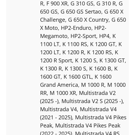
R
, F 900 XR
, G 310 GS
, G 310 R
, G
650 GS
, G 650 GS Sertao
, G 650 X
Challenge
, G 650 X Country
, G 650
X Moto
, HP2-Enduro
, HP2-
Megamoto
, HP2-Sport
, HP4
, K
1100 LT
, K 1100 RS
, K 1200 GT
, K
1200 LT
, K 1200 R
, K 1200 RS
, K
1200 R Sport
, K 1200 S
, K 1300 GT
,
K 1300 R
, K 1300 S
, K 1600 B
, K
1600 GT
, K 1600 GTL
, K 1600
Grand America
, M 1000 R
, M 1000
RR
, M 1000 XR
, Multistrada V2
(2025 -)
, Multistrada V2 S (2025 -)
,
Multistrada V4
, Multistrada V4
(2021 - 2025)
, Multistrada V4 Pikes
Peak
, Multistrada V4 Pikes Peak
(2022 - 2025)
, Multistrada V4 RS
,