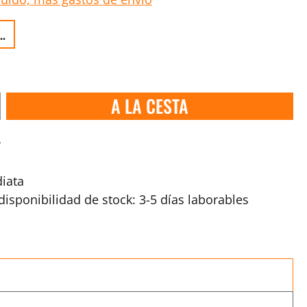
..
A LA CESTA
s
iata
isponibilidad de stock: 3-5 días laborables