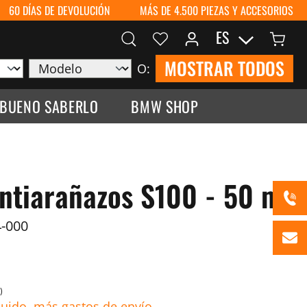
60 DÍAS DE DEVOLUCIÓN
MÁS DE 4.500 PIEZAS Y ACCESORIOS
ES
MOSTRAR TODOS
O:
 BUENO SABERLO
BMW SHOP
ntiarañazos S100 - 50 ml
-000
)
luido, más gastos de envío