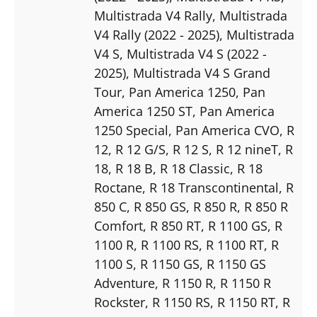
Multistrada V4 Rally
, Multistrada
V4 Rally (2022 - 2025)
, Multistrada
V4 S
, Multistrada V4 S (2022 -
2025)
, Multistrada V4 S Grand
Tour
, Pan America 1250
, Pan
America 1250 ST
, Pan America
1250 Special
, Pan America CVO
, R
12
, R 12 G/S
, R 12 S
, R 12 nineT
, R
18
, R 18 B
, R 18 Classic
, R 18
Roctane
, R 18 Transcontinental
, R
850 C
, R 850 GS
, R 850 R
, R 850 R
Comfort
, R 850 RT
, R 1100 GS
, R
1100 R
, R 1100 RS
, R 1100 RT
, R
1100 S
, R 1150 GS
, R 1150 GS
Adventure
, R 1150 R
, R 1150 R
Rockster
, R 1150 RS
, R 1150 RT
, R