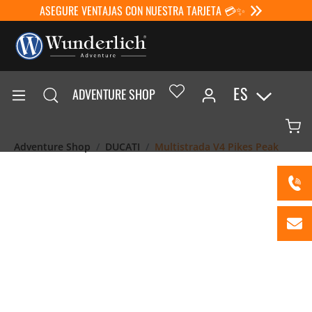
ASEGURE VENTAJAS CON NUESTRA TARJETA 💳✨
ES
ADVENTURE SHOP
Adventure Shop
DUCATI
Multistrada V4 Pikes Peak