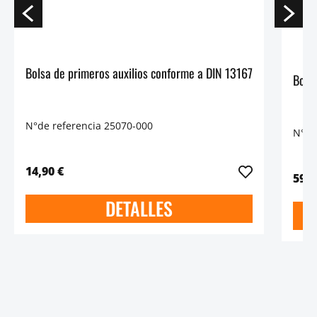
Bolsa de primeros auxilios conforme a DIN 13167
Bols
N°de referencia 25070-000
N°de
14,90 €
59,9
DETALLES