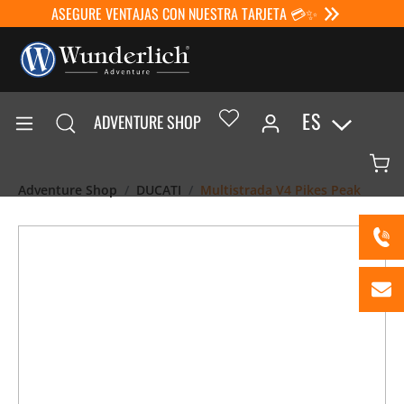
ASEGURE VENTAJAS CON NUESTRA TARJETA 💳✨
ES
ADVENTURE SHOP
Adventure Shop
DUCATI
Multistrada V4 Pikes Peak