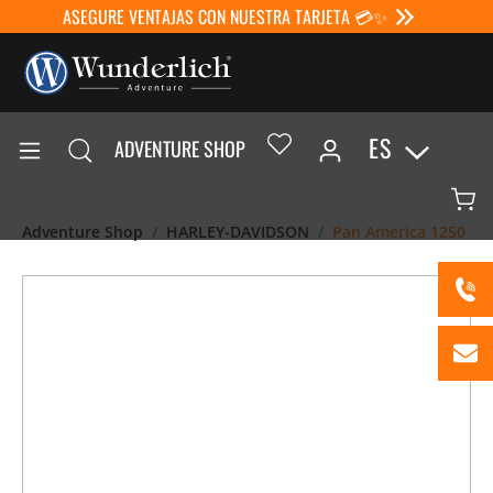
ASEGURE VENTAJAS CON NUESTRA TARJETA 💳✨
ES
ADVENTURE SHOP
Adventure Shop
HARLEY-DAVIDSON
Pan America 1250