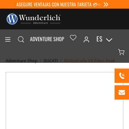
ASEGURE VENTAJAS CON NUESTRA TARJETA 💳✨
ES
ADVENTURE SHOP
Adventure Shop
DUCATI
Multistrada V4 Pikes Peak