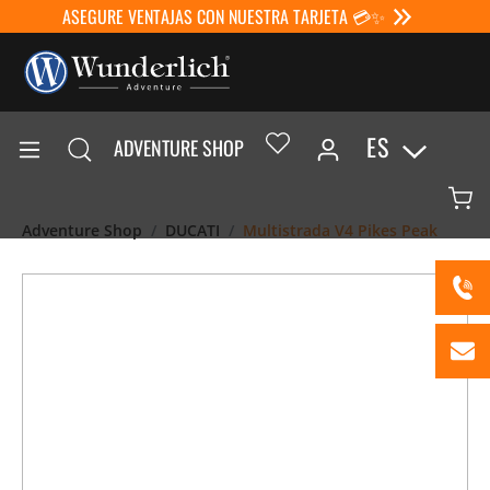
ASEGURE VENTAJAS CON NUESTRA TARJETA 💳✨
ES
ADVENTURE SHOP
Adventure Shop
DUCATI
Multistrada V4 Pikes Peak