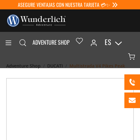
ASEGURE VENTAJAS CON NUESTRA TARJETA 💳✨
ES
ADVENTURE SHOP
Adventure Shop
DUCATI
Multistrada V4 Pikes Peak